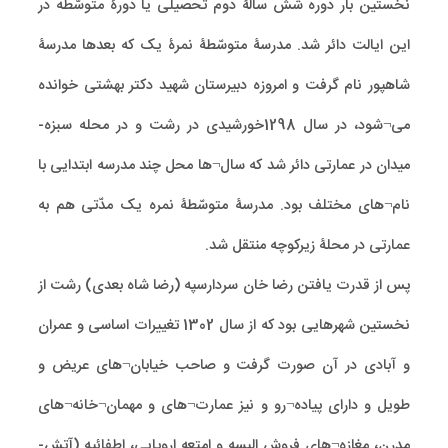
نخستین بار دوره شش سالۀ دوم تحصیلی یا دورۀ متوسّطه در
این ایالت دائر شد. مدرسۀ متوسّطۀ نمرۀ یک که بعدها مدرسۀ
شاهپور نام گرفت و امروزه دبیرستان شهید دکتر بهشتی خوانده
می¬شود، در سال 1298خورشیدی در رشت و در محله سبزه-
میدان در عمارتی دائر شد که سال¬ها محل چند مدرسه ابتدایی با
نام¬های مختلف بود. مدرسۀ متوسّطۀ نمره یک مدّتی هم به
عمارتی در محلۀ زیرکوچه منتقل شد.
پس از قدرت یافتن رضا خان سردارسپه (رضا شاه بعدی) رشت از
نخستین شهرهایی بود که از سال 1302 تغییرات اساسی و عمران
و آبادی در آن صورت گرفت و صاحب خیابان¬های عریض و
طویل و دارای پیاده¬رو و نیز عمارت¬های و مهمان¬خانه¬های
مدرن، مغازه¬های فروش البسه و امتعه اروپایی، اطفائیه (آتش-