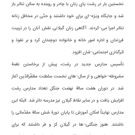
نخستین بار در رشت پای زنان با چادر و روبنده به سالن تئاتر باز
شد و جایگاه ویژه¬ای برای خود داشتند و حتّی در محافل زنانه
تئاتر اجرا می¬کردند. آگاهی زنان گیلانی نقش آنان را در تربیت
فرزندان و اداره امور خانه و خانواده دوچندان کرد و بر نفوذ و
اثرگذاری اجتماعی¬شان افزود.
تأسیس مدارس جدید در رشت، پیش از برخاستن نغمۀ
مشروطه¬خواهی و از سال¬های نخست سلطنت مظفّرالدّین آغاز
شد. در دوران هفت سالۀ نهضت جنگل تعداد مدارس رشت
افزایش یافت و در سایر نقاط گیلان نیز مدرسه دائر شد. البتّه این
مدارس نهایتاً امکان آموزش تا پایان دورۀ شش سالۀ مقدّماتی را
داشتند. هنوز جنگلی¬ها در گیلان کرّ و فر داشتند که برای