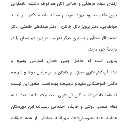
ارتقای سطح فرهنگی و اخلاقی آنان هم توجّه داشتند. نامدارانی
چون دکتر محمود بهزاد، مرحوم محمّد تائب، دکتر میر احمد
طباطبایی، دکتر پرویز ناتل خانلری، دکتر عبدالعلی طاعتی، دکتر
محمّدباقر محقّق و بسیاری دیگر تدریس در این دبیرستان را در
کارنامۀ خود دارند.
بدیهی است که حاصل چنین فضای آموزشی وسیع و
ایده¬آل،کادر اداری مجرّب و کاردان و نیز مربّیان توانا و شریف،
دانش¬آموختگانی مفید و فرهیخته بوده است. منظور این نیست
که همۀ دانش¬آموختگان آن دارای تحصیلات عالیه شدند یا به
مقام منصب دولتی و جایگاه اجتماعی رسیدند؛ این دبیرستان
همانند همه دبیرستان¬ها، مهربانانه جوانانی از همه طبقات