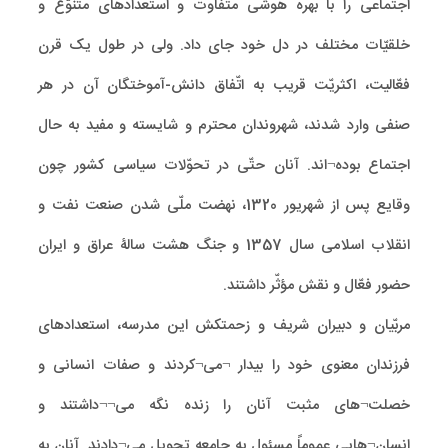
اجتماعی را با بهره هوشی متفاوت و استعدادهای متنوّع و
خلقیّات مختلف در دل خود جای داد. ولی در طول یک قرن
فعّالیت، اکثریّت قریب به اتّفاق دانش-آموختگان آن در هر
صنفی وارد شدند، شهروندان محترم و شایسته و مفید به حال
اجتماع بوده¬اند. آنان حتّی در تحوّلات سیاسی کشور چون
وقایع پس از شهریور 1320، نهضت ملّی شدن صنعت نفت و
انقلاب اسلامی سال 1357 و جنگ هشت سالۀ عراق و ایران
حضور فعّال و نقش مؤثّر داشتند.
مربّیان و دبیران شریف و زحمتکش این مدرسه، استعدادهای
فرزندان معنوی خود را بیدار ¬می¬کردند و صفات انسانی و
خصلت¬های مثبت آنان را زنده نگه می¬¬داشتند و
انسان¬هایی عموماً مسئول به جامعه تحویل می¬دادند. آنان به