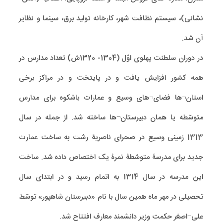
نشانی)، سیستم نظافت شهر، کارخانه تولید برق، سینما و نظایر
آن شد.
در دوران سلطنت پهلوی اوّل (1304- 1320ش) تعداد مدارس در
همه کشور افزایش یافت و در پایتخت و در مراکز برخی
استان¬ها فضای¬های وسیع و عمارات باشکوه برای مدارس
متوسّطه یا همان دبیرستان¬ها ساخته شد. از جمله در سال
1313 زمینی وسیع در صحرای ناصریۀ رشت به ساخت عمارت
جدید برای مدرسۀ متوسّطۀ نمرۀ یک اختصاص داده شد. ساخت
این مدرسه در سال 1314 به اتمام رسید و در ابتدای سال
تحصیلی در مهر ماه همین سال با نام «دبیرستان شاهپور» توسّط
علی¬اصغر حکمت وزیر دانشمند معارف افتتاح شد.