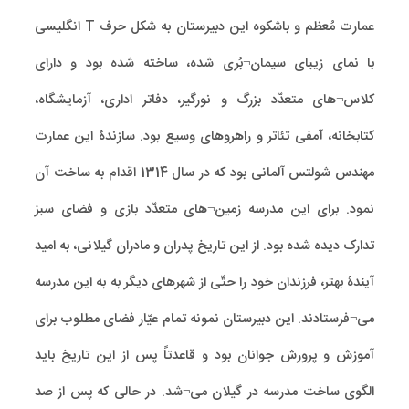
عمارت مُعظم و باشکوه این دبیرستان به شکل حرف T انگلیسی
با نمای زیبای سیمان¬بُری شده، ساخته شده بود و دارای
کلاس¬های متعدّد بزرگ و نورگیر، دفاتر اداری، آزمایشگاه،
کتابخانه، آمفی تئاتر و راهروهای وسیع بود. سازندۀ این عمارت
مهندس شولتس آلمانی بود که در سال 1314 اقدام به ساخت آن
نمود. برای این مدرسه زمین¬های متعدّد بازی و فضای سبز
تدارک دیده شده بود. از این تاریخ پدران و مادران گیلانی، به امید
آیندۀ بهتر، فرزندان خود را حتّی از شهرهای دیگر به به این مدرسه
می¬فرستادند. این دبیرستان نمونه تمام عیّار فضای مطلوب برای
آموزش و پرورش جوانان بود و قاعدتاً پس از این تاریخ باید
الگوی ساخت مدرسه در گیلان می¬شد. در حالی که پس از صد