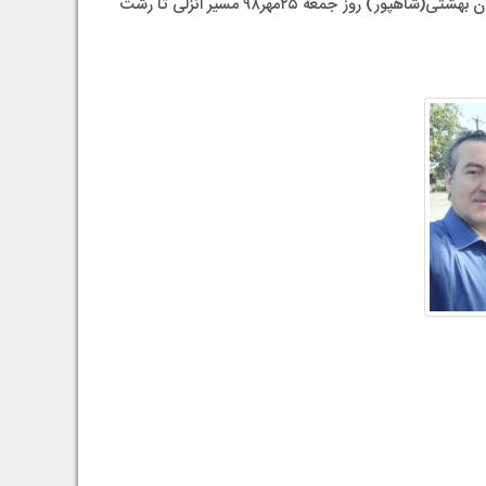
بمناسبت هفته تربیت بدنی همانند سالهای گذشته تعدادی از ورزشکاران از جمله لیدو رابونیک و شاهد حرفت کار دانش‌آموخته ۶۸ دبیرستان بهشتی(شاهپور) روز جمعه ۲۵مهر۹۸ مسیر انزلی تا رشت