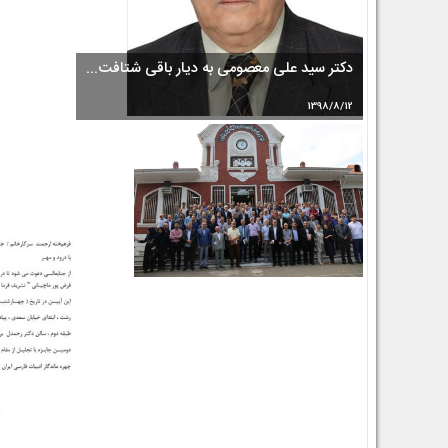
دكتر سید علی معصومی به دیار باقی شتافت...
1398/8/12